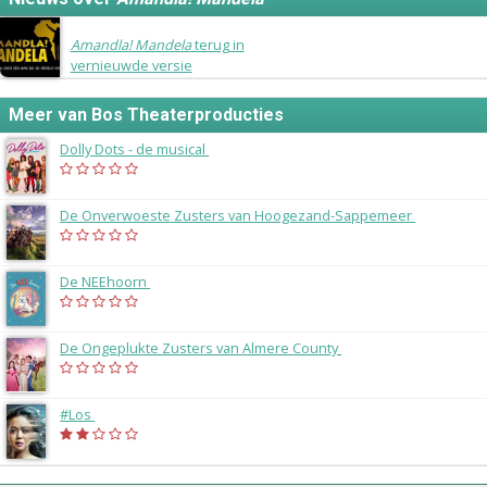
24 augustus 2015
Amandla! Mandela
terug in
vernieuwde versie
Meer van Bos Theaterproducties
Dolly Dots - de musical
(2027)
De Onverwoeste Zusters van Hoogezand-Sappemeer
(2025)
De NEEhoorn
(2024)
De Ongeplukte Zusters van Almere County
(2023)
#Los
(2022)