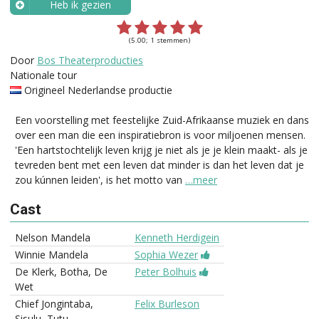
Heb ik gezien
Wanneer?
(5.00; 1 stemmen)
Door
Bos Theaterproducties
Nationale tour
Origineel Nederlandse productie
Een voorstelling met feestelijke Zuid-Afrikaanse muziek en dans
over een man die een inspiratiebron is voor miljoenen mensen.
'Een hartstochtelijk leven krijg je niet als je je klein maakt- als je
tevreden bent met een leven dat minder is dan het leven dat je
zou kúnnen leiden', is het motto van
…meer
Cast
Nelson Mandela
Kenneth Herdigein
Winnie Mandela
Sophia Wezer
De Klerk, Botha, De
Peter Bolhuis
Wet
Chief Jongintaba,
Felix Burleson
Sisulu, Tutu