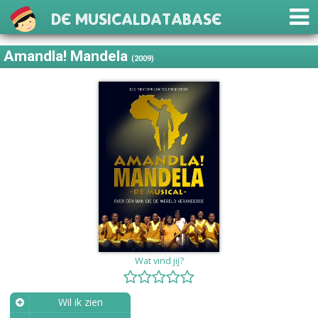
De Musicaldatabase
Amandla! Mandela
(2009)
Wat vind jij?
Wil ik zien