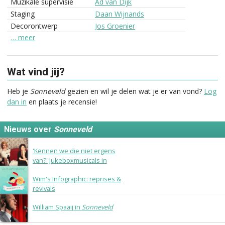
Muzikale supervisie
Ad van Dijk
Staging
Daan Wijnands
Decorontwerp
Jos Groenier
… meer
Wat vind jij?
Heb je
Sonneveld
gezien en wil je delen wat je er van vond?
Log
dan in
en plaats je recensie!
Nieuws over
Sonneveld
17 oktober 2017
'Kennen we die niet ergens
van?' Jukeboxmusicals in
Nederland
3 augustus 2015
Wim's Infographic: reprises &
revivals
6 februari 2015
William Spaaij in
Sonneveld