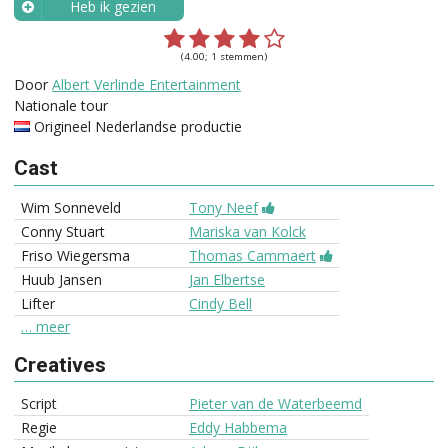
Heb ik gezien
Wanneer?
(4.00; 1 stemmen)
Door
Albert Verlinde Entertainment
Nationale tour
Origineel Nederlandse productie
Cast
Wim Sonneveld
Tony Neef
Conny Stuart
Mariska van Kolck
Friso Wiegersma
Thomas Cammaert
Huub Jansen
Jan Elbertse
Lifter
Cindy Bell
… meer
Creatives
Script
Pieter van de Waterbeemd
Regie
Eddy Habbema