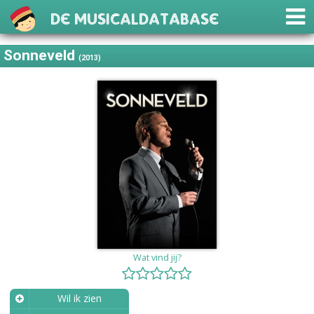
De Musicaldatabase
Sonneveld
(2013)
Wat vind jij?
Wil ik zien