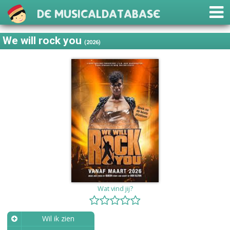
De Musicaldatabase
We will rock you
(2026)
Wat vind jij?
Wil ik zien