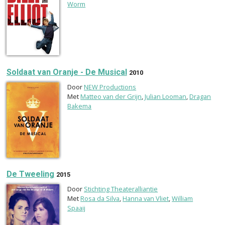
Worm
Soldaat van Oranje - De Musical
2010
Door
NEW Productions
Met
Matteo van der Grijn
,
Julian Looman
,
Dragan
Bakema
De Tweeling
2015
Door
Stichting Theateralliantie
Met
Rosa da Silva
,
Hanna van Vliet
,
William
Spaaij