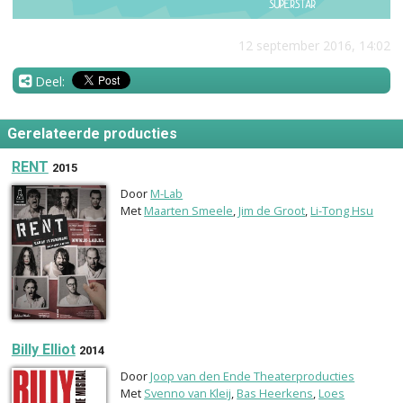
12 september 2016, 14:02
Deel:
Gerelateerde producties
RENT
2015
Door
M-Lab
Met
Maarten Smeele
,
Jim de Groot
,
Li-Tong Hsu
Billy Elliot
2014
Door
Joop van den Ende Theaterproducties
Met
Svenno van Kleij
,
Bas Heerkens
,
Loes