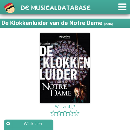
De Musicaldatabase
De Klokkenluider van de Notre Dame
(2015)
Wat vind jij?
Wil ik zien