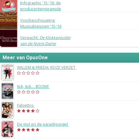
Infographic '15-'16: de
producentenpiramide
13 september 2015
Voorbeschouwing:
Musicalseizoen ’15-‘16
5 januari 2015
Verwacht:
De Klokkenluider
van de Notre Dame
Meer van OpusOne
WILLEM & FRIEDA: ROZE VERZET
(2025)
tick, tick… BOOM!
(2025)
Falsettos
(2022)
De mol en de paradijsvogel
(2022)