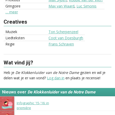
Gringoire
Max van Waard
,
Luc Simonis
… meer
Creatives
Muziek
Ton Scherpenzeel
Liedteksten
Coot van Doesburgh
Regie
Frans Schraven
Wat vind jij?
Heb je
De Klokkenluider van de Notre Dame
gezien en wil je
delen wat je er van vond?
Log dan in
en plaats je recensie!
Nieuws over
De Klokkenluider van de Notre Dame
12 september 2016
Infographic '15-'16: in
première
2 augustus 2016