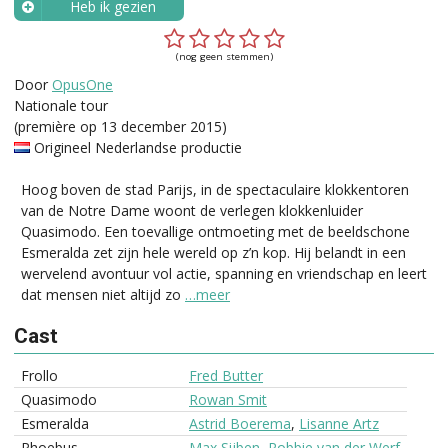
Heb ik gezien
Wanneer?
(nog geen stemmen)
Door
OpusOne
Nationale tour
(première op 13 december 2015)
Origineel Nederlandse productie
Hoog boven de stad Parijs, in de spectaculaire klokkentoren
van de Notre Dame woont de verlegen klokkenluider
Quasimodo. Een toevallige ontmoeting met de beeldschone
Esmeralda zet zijn hele wereld op z’n kop. Hij belandt in een
wervelend avontuur vol actie, spanning en vriendschap en leert
dat mensen niet altijd zo
…meer
Cast
Frollo
Fred Butter
Quasimodo
Rowan Smit
Esmeralda
Astrid Boerema
,
Lisanne Artz
Phoebus
Max Sijben
,
Robbie van der Werf