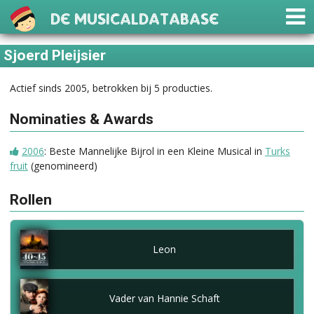
De Musicaldatabase
Sjoerd Pleijsier
Actief sinds 2005, betrokken bij 5 producties.
Nominaties & Awards
2006
: Beste Mannelijke Bijrol in een Kleine Musical in
Turks
fruit
(genomineerd)
Rollen
Leon
Vader van Hannie Schaft