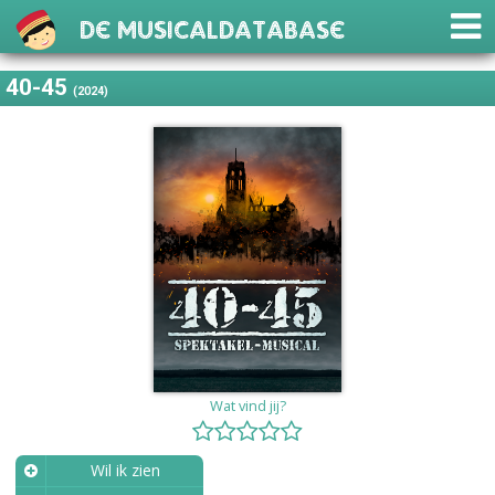
De Musicaldatabase
40-45
(2024)
Wat vind jij?
Wil ik zien