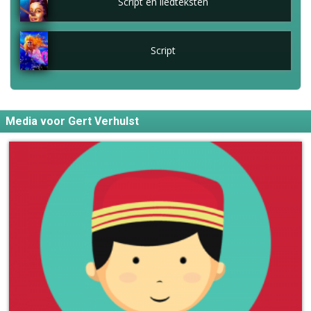
Script en liedteksten
Script
Media voor Gert Verhulst