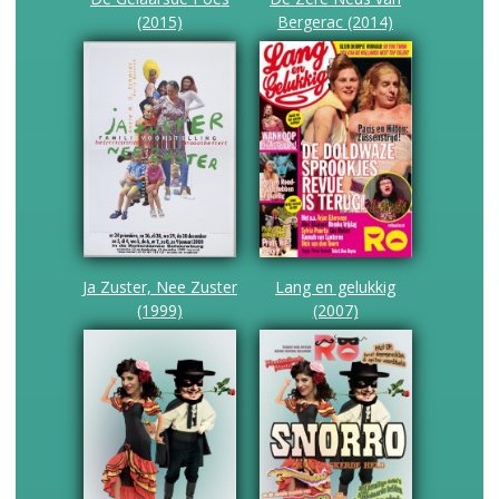
(2015)
Bergerac (2014)
Ja Zuster, Nee Zuster
Lang en gelukkig
(1999)
(2007)