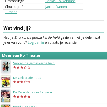
Dramaturgie
Tobias Kokkelmans
Choreografie
Janina Damen
… meer
Wat vind jij?
Heb je
Snorro, de gemaskerde held
gezien en wil je delen wat
je er van vond?
Log dan in
en plaats je recensie!
Meer van Ro Theater
Snorro, de gemaskerde held
(2016)
De Gelaarsde Poes
(2015)
De Zere Neus van Bergerac
(2014)
Woef Side Story