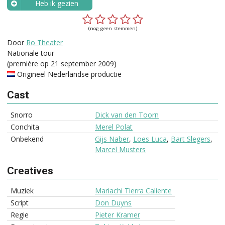
Heb ik gezien
Wanneer?
(nog geen stemmen)
Door
Ro Theater
Nationale tour
(première op 21 september 2009)
Origineel Nederlandse productie
Cast
Snorro
Dick van den Toorn
Conchita
Merel Polat
Onbekend
Gijs Naber
,
Loes Luca
,
Bart Slegers
,
Marcel Musters
Creatives
Muziek
Mariachi Tierra Caliente
Script
Don Duyns
Regie
Pieter Kramer