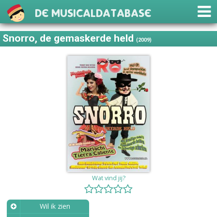
De Musicaldatabase
Snorro, de gemaskerde held
(2009)
Wat vind jij?
Wil ik zien