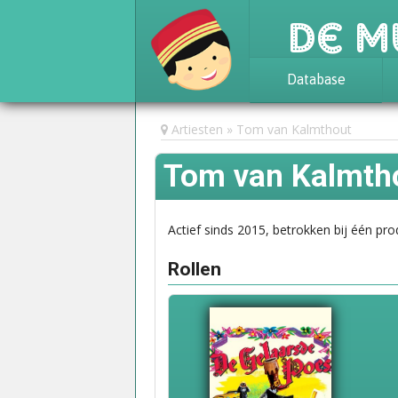
De M
Database
Achtergrond
Artiesten
Tom van Kalmthout
Awards
Tom van Kalmth
Statistieken
Actief sinds 2015, betrokken bij één pro
Rollen