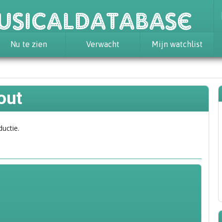
usicaldatabase
Nu te zien
Verwacht
Mijn watchlist
out
ductie.