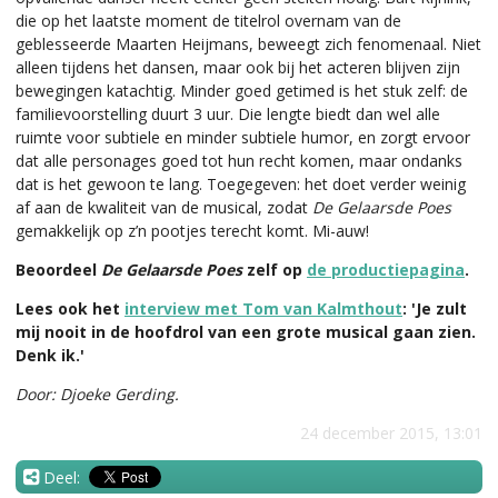
die op het laatste moment de titelrol overnam van de
geblesseerde Maarten Heijmans, beweegt zich fenomenaal. Niet
alleen tijdens het dansen, maar ook bij het acteren blijven zijn
bewegingen katachtig. Minder goed getimed is het stuk zelf: de
familievoorstelling duurt 3 uur. Die lengte biedt dan wel alle
ruimte voor subtiele en minder subtiele humor, en zorgt ervoor
dat alle personages goed tot hun recht komen, maar ondanks
dat is het gewoon te lang. Toegegeven: het doet verder weinig
af aan de kwaliteit van de musical, zodat
De Gelaarsde Poes
gemakkelijk op z’n pootjes terecht komt. Mi-auw!
Beoordeel
De Gelaarsde Poes
zelf op
de productiepagina
.
Lees ook het
interview met Tom van Kalmthout
: 'Je zult
mij nooit in de hoofdrol van een grote musical gaan zien.
Denk ik.'
Door: Djoeke Gerding.
24 december 2015, 13:01
Deel: