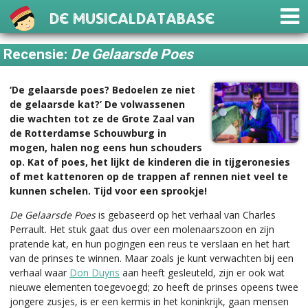
De Musicaldatabase
Recensie:
De Gelaarsde Poes
‘De gelaarsde poes? Bedoelen ze niet
de gelaarsde kat?’ De volwassenen
die wachten tot ze de Grote Zaal van
de Rotterdamse Schouwburg in
mogen, halen nog eens hun schouders
op. Kat of poes, het lijkt de kinderen die in tijgeronesies
of met kattenoren op de trappen af rennen niet veel te
kunnen schelen. Tijd voor een sprookje!
De Gelaarsde Poes
is gebaseerd op het verhaal van Charles
Perrault. Het stuk gaat dus over een molenaarszoon en zijn
pratende kat, en hun pogingen een reus te verslaan en het hart
van de prinses te winnen. Maar zoals je kunt verwachten bij een
verhaal waar
Don Duyns
aan heeft gesleuteld, zijn er ook wat
nieuwe elementen toegevoegd; zo heeft de prinses opeens twee
jongere zusjes, is er een kermis in het koninkrijk, gaan mensen