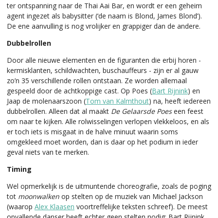
ter ontspanning naar de Thai Aai Bar, en wordt er een geheim
agent ingezet als babysitter (‘de naam is Blond, James Blond’).
De ene aanvulling is nog vrolijker en grappiger dan de andere.
Dubbelrollen
Door alle nieuwe elementen en de figuranten die erbij horen -
kermisklanten, schildwachten, buschauffeurs - zijn er al gauw
zo’n 35 verschillende rollen ontstaan. Ze worden allemaal
gespeeld door de achtkoppige cast. Op Poes (
Bart Rijnink
) en
Jaap de molenaarszoon (
Tom van Kalmthout
) na, heeft iedereen
dubbelrollen. Alleen dat al maakt
De Gelaarsde Poes
een feest
om naar te kijken. Alle rolwisselingen verlopen vlekkeloos, en als
er toch iets is misgaat in de halve minuut waarin soms
omgekleed moet worden, dan is daar op het podium in ieder
geval niets van te merken.
Timing
Wel opmerkelijk is de uitmuntende choreografie, zoals de poging
tot
moonwalken
op stelten op de muziek van Michael Jackson
(waarop
Alex Klaasen
voortreffelijke teksten schreef). De meest
opvallende danser heeft echter geen stelten nodig: Bart Rijnink,