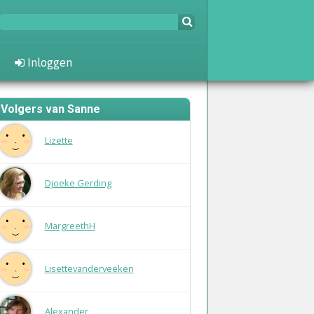
Inloggen
Volgers van Sanne
Lizette
Djoeke Gerding
MargreethH
Lisettevanderveeken
Alexander