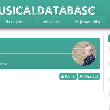
usicaldatabase
Nu te zien
Verwacht
Mijn watchlist
seerd
Profiel
Watchlist