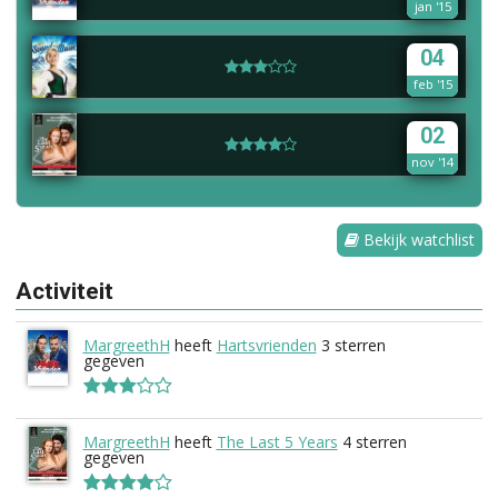
jan '15
04
feb '15
02
nov '14
Bekijk watchlist
Activiteit
MargreethH
heeft
Hartsvrienden
3 sterren
gegeven
MargreethH
heeft
The Last 5 Years
4 sterren
gegeven