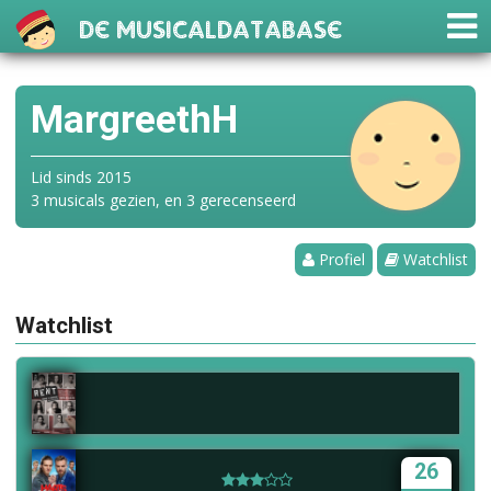
De Musicaldatabase
MargreethH
Lid sinds 2015
3 musicals gezien, en 3 gerecenseerd
Profiel
Watchlist
Watchlist
26