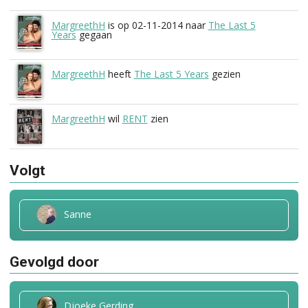
MargreethH
is op 02-11-2014 naar
The Last 5
Years
gegaan
MargreethH
heeft
The Last 5 Years
gezien
MargreethH
wil
RENT
zien
Volgt
Sanne
Gevolgd door
Djoeke Gerding