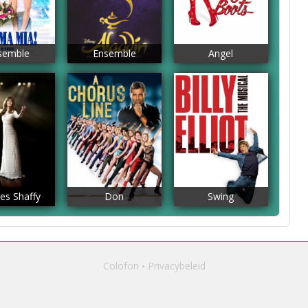
semble
Ensemble
Angel
s Shaffy
Don
Swing
Colofon
Privacybeleid