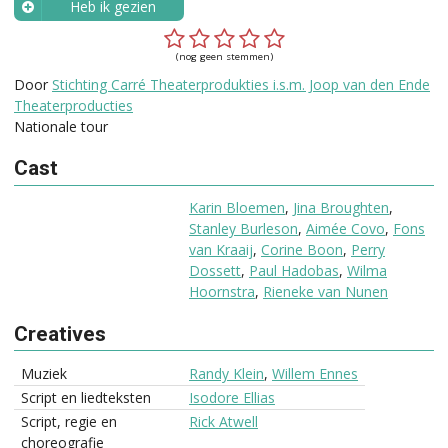
Heb ik gezien
Wanneer?
(nog geen stemmen)
Door
Stichting Carré Theaterprodukties i.s.m. Joop van den Ende
Theaterproducties
Nationale tour
Cast
Karin Bloemen
,
Jina Broughten
,
Stanley Burleson
,
Aimée Covo
,
Fons
van Kraaij
,
Corine Boon
,
Perry
Dossett
,
Paul Hadobas
,
Wilma
Hoornstra
,
Rieneke van Nunen
Creatives
Muziek
Randy Klein
,
Willem Ennes
Script en liedteksten
Isodore Ellias
Script, regie en
Rick Atwell
choreografie