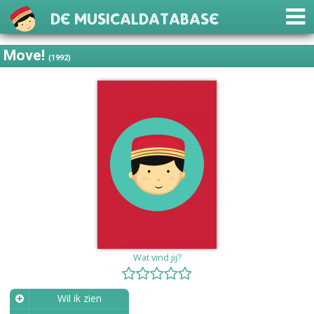
De Musicaldatabase
Move!
(1992)
Wat vind jij?
Wil ik zien