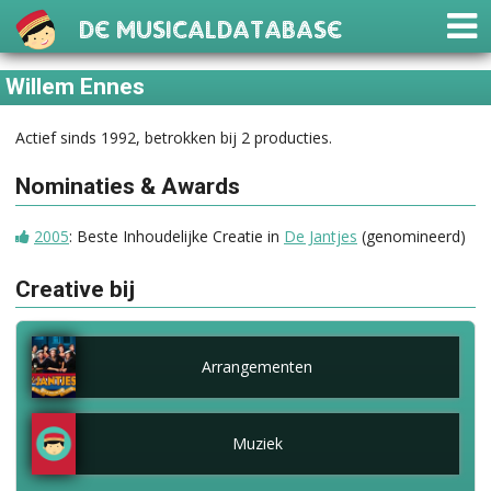
De Musicaldatabase
Willem Ennes
Actief sinds 1992, betrokken bij 2 producties.
Nominaties & Awards
2005
: Beste Inhoudelijke Creatie in
De Jantjes
(genomineerd)
Creative bij
Arrangementen
Muziek