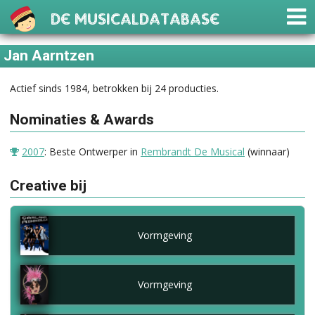
De Musicaldatabase
Jan Aarntzen
Actief sinds 1984, betrokken bij 24 producties.
Nominaties & Awards
2007
: Beste Ontwerper in
Rembrandt De Musical
(winnaar)
Creative bij
Vormgeving
Vormgeving