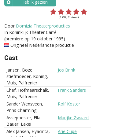
Heb ik gezien
Wanneer?
(5.00; 2 stem)
Door
Domizia Theaterproducties
In Koninklijk Theater Carré
(première op 19 oktober 1995)
Origineel Nederlandse productie
Cast
Jansen, Boze
Jos Brink
stiefmoeder, Koning,
Muis, Palfrenier
Chef, Hofmaarschalk,
Frank Sanders
Muis, Palfrenier
Sander Wensveen,
Rolf Koster
Prins Charming
Assepoester, Ella
Marijke Zwaard
Bauer, Lakei
Alex Jansen, Hyacinta,
Arie Cupé