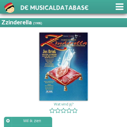
De Musicaldatabase
Zzinderella
(1995)
Wat vind jij?
Wil ik zien