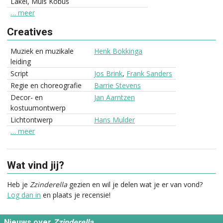
Lakei, Muis Kobus
… meer
Creatives
Muziek en muzikale
Henk Bokkinga
leiding
Script
Jos Brink
,
Frank Sanders
Regie en choreografie
Barrie Stevens
Decor- en
Jan Aarntzen
kostuumontwerp
Lichtontwerp
Hans Mulder
… meer
Wat vind jij?
Heb je
Zzinderella
gezien en wil je delen wat je er van vond?
Log dan in
en plaats je recensie!
Nieuws over
Zzinderella