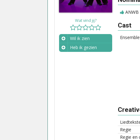
ANWB Pu
Wat vind jij?
Cast
Ensemble
Wil ik zien
Heb ik gezien
Wanneer?
Creati
Liedtekst
Regie
Regie en 