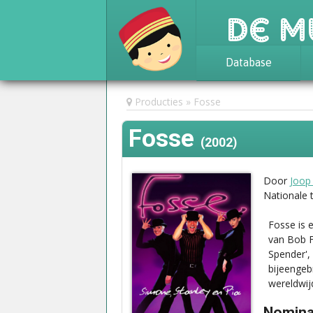
De M
Database
Achtergrond
Producties
Fosse
Awards
Fosse
Statistieken
(2002)
Door
Joop
Nationale 
Fosse is 
van Bob Fo
Spender', 
bijeengeb
wereldwij
Nominat