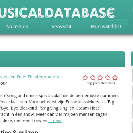
usicaldatabase
Nu te zien
Verwacht
Mijn watchlist
 van den Ende Theaterproducties
tour
(nog geen stemmen)
een 'song and dance spectacular' die de beroemdste nummers
sse laat zien. Voor het eerst zijn Fosse klassiekers als 'Big
'Bye, Bye Blackbird', 'Sing Sing Sing' en 'Steam Heat'
racht in één show. Meer dan vier miljoen mensen zagen
d deze, met een Tony en
…meer
ies & prijzen