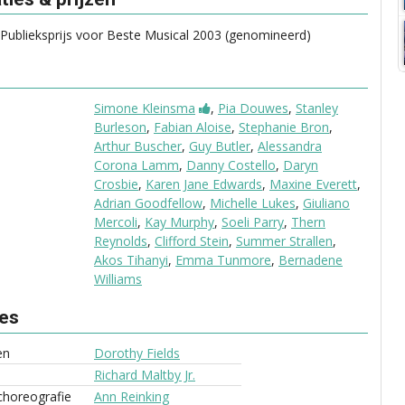
blieksprijs voor Beste Musical 2003 (genomineerd)
Simone Kleinsma
,
Pia Douwes
,
Stanley
Burleson
,
Fabian Aloise
,
Stephanie Bron
,
Arthur Buscher
,
Guy Butler
,
Alessandra
Corona Lamm
,
Danny Costello
,
Daryn
Crosbie
,
Karen Jane Edwards
,
Maxine Everett
,
Adrian Goodfellow
,
Michelle Lukes
,
Giuliano
Mercoli
,
Kay Murphy
,
Soeli Parry
,
Thern
Reynolds
,
Clifford Stein
,
Summer Strallen
,
Akos Tihanyi
,
Emma Tunmore
,
Bernadene
Williams
ves
en
Dorothy Fields
Richard Maltby Jr.
choreografie
Ann Reinking