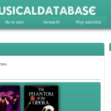
usicaldatabase
Nu te zien
Verwacht
Mijn watchlist
ties.