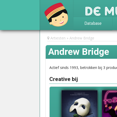
De M
Database
Achtergrond
Artiesten
Andrew Bridge
Awards
Andrew Bridge
Statistieken
Actief sinds 1993, betrokken bij 3 produc
Creative bij