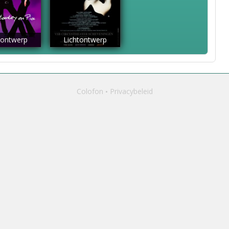
tontwerp
Lichtontwerp
Colofon
Privacybeleid