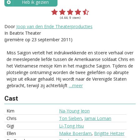
Heb ik gezien
Wanneer?
(4.44; 9 stem)
Door
Joop van den Ende Theaterproducties
In Beatrix Theater
(première op 23 september 2011)
Miss Saigon vertelt het indrukwekkende en stoere verhaal over
de meeslepende liefde tussen de Amerikaanse soldaat Chris en
het Vietnamese meisje Kim in het magische Saigon. Tijdens de
plotselinge ontruiming worden de twee geliefden op abrupte
wijze uit elkaar gehaald. Hij wordt naar de Verenigde Staten
gebracht, terwijl zij achterblijft
…meer
Cast
Kim
Na-Young Jeon
Chris
Ton Sieben
,
Jamai Loman
Gigi
Li-Tong Hsu
Ellen
Maike Boerdam
,
Brigitte Heitzer