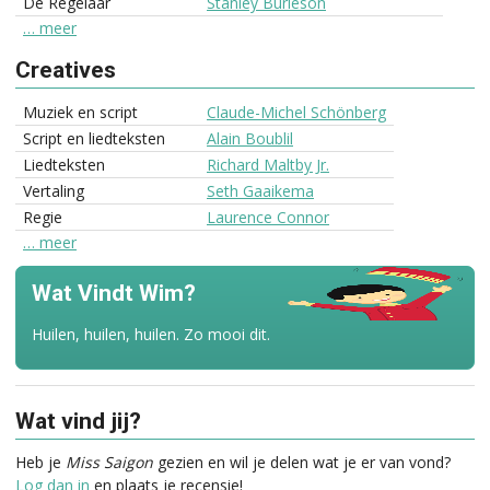
De Regelaar
Stanley Burleson
… meer
Creatives
Muziek en script
Claude-Michel Schönberg
Script en liedteksten
Alain Boublil
Liedteksten
Richard Maltby Jr.
Vertaling
Seth Gaaikema
Regie
Laurence Connor
… meer
Wat Vindt Wim?
Huilen, huilen, huilen. Zo mooi dit.
Wat vind jij?
Heb je
Miss Saigon
gezien en wil je delen wat je er van vond?
Log dan in
en plaats je recensie!