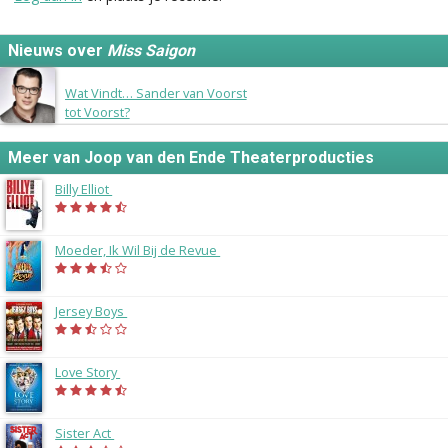
Nieuws over
Miss Saigon
24 maart 2015
Wat Vindt… Sander van Voorst
tot Voorst?
Meer van Joop van den Ende Theaterproducties
Billy Elliot
(2014)
Moeder, Ik Wil Bij de Revue
(2014)
Jersey Boys
(2014)
Love Story
(2013)
Sister Act
(2013)