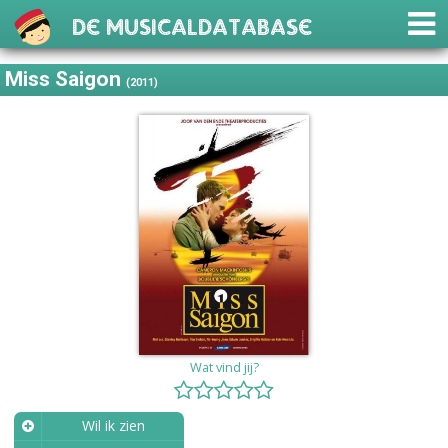
De Musicaldatabase
Miss Saigon
(2011)
Wat vind jij?
Wil ik zien