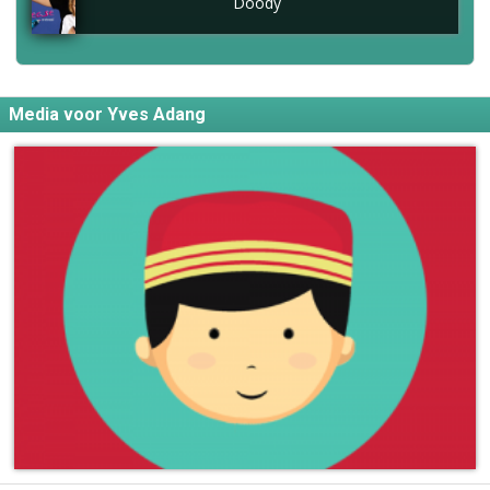
Doody
Media voor Yves Adang