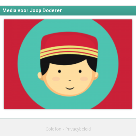
Media voor Joop Doderer
Colofon
Privacybeleid