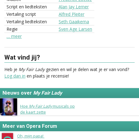
Script en liedteksten
Alan Jay Lerner
Vertaling script
Alfred Pleiter
Vertaling liedteksten
Seth Gaaikema
Regie
Sven Age Larsen
… meer
Wat vind jij?
Heb je
My Fair Lady
gezien en wil je delen wat je er van vond?
Log dan in
en plaats je recensie!
Nieuws over
My Fair Lady
9 november 2017
Hoe
My Fair Lady
musicals op
de kaart zette
Meer van Opera Forum
Oh, mijn papa!
(1966)