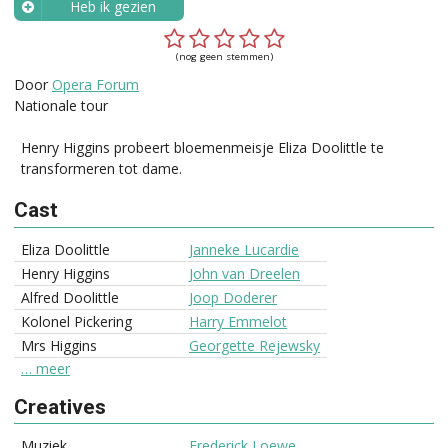
Heb ik gezien
Wanneer?
(nog geen stemmen)
Door
Opera Forum
Nationale tour
Henry Higgins probeert bloemenmeisje Eliza Doolittle te
transformeren tot dame.
Cast
Eliza Doolittle
Janneke Lucardie
Henry Higgins
John van Dreelen
Alfred Doolittle
Joop Doderer
Kolonel Pickering
Harry Emmelot
Mrs Higgins
Georgette Rejewsky
… meer
Creatives
Muziek
Frederick Loewe