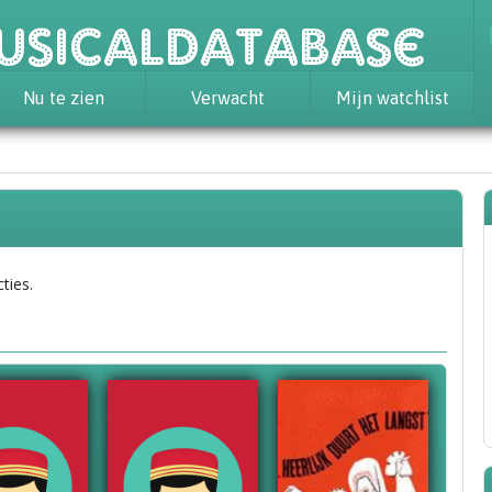
usicaldatabase
Nu te zien
Verwacht
Mijn watchlist
ties.