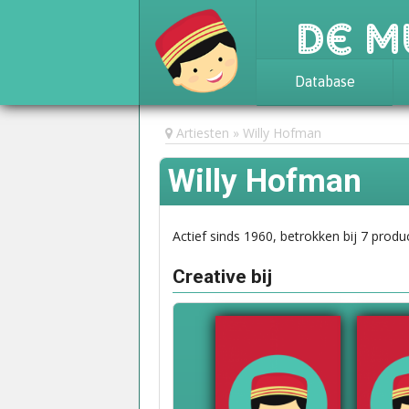
De M
Database
Achtergrond
Artiesten
Willy Hofman
Awards
Willy Hofman
Statistieken
Actief sinds 1960, betrokken bij 7 produc
Creative bij