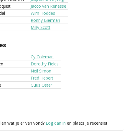
dquist
Jacco van Renesse
dal
Wim Hoddes
Ronny Bierman
Milly Scott
ves
Cy Coleman
en
Dorothy Fields
Neil Simon
Fred Hebert
e
Guus Oster
elen wat je er van vond?
Log dan in
en plaats je recensie!