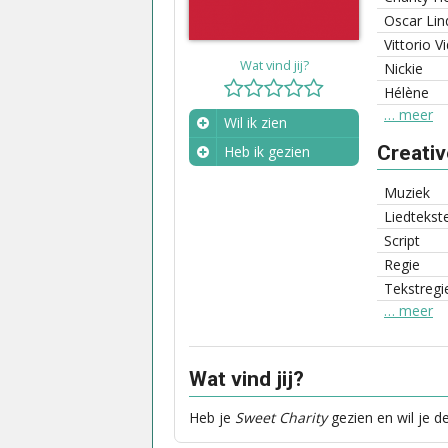
Oscar Lin
Vittorio Vi
Wat vind jij?
Nickie
Hélène
… meer
Wil ik zien
Creati
Heb ik gezien
Wanneer?
Muziek
Liedtekst
Script
Regie
Tekstregi
… meer
Wat vind jij?
Heb je
Sweet Charity
gezien en wil je d