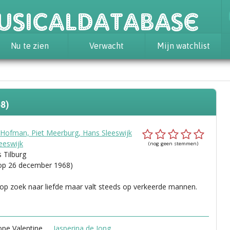
usicaldatabase
Nu te zien
Verwacht
Mijn watchlist
8)
y Hofman, Piet Meerburg, Hans Sleeswijk
eeswijk
(nog geen stemmen)
 Tilburg
op 26 december 1968)
s op zoek naar liefde maar valt steeds op verkeerde mannen.
ope Valentine
Jasperina de Jong