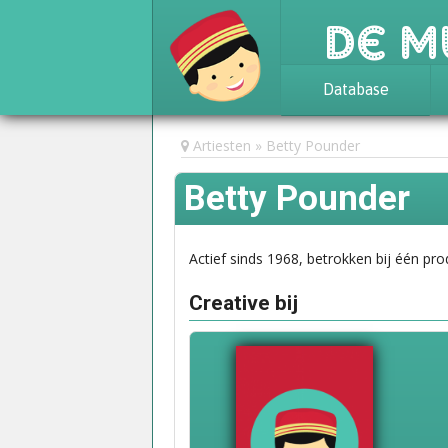
De M
Database
Achtergrond
Artiesten
Betty Pounder
Awards
Betty Pounder
Statistieken
Actief sinds 1968, betrokken bij één pro
Creative bij