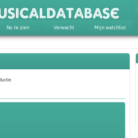
usicaldatabase
Nu te zien
Verwacht
Mijn watchlist
ductie.