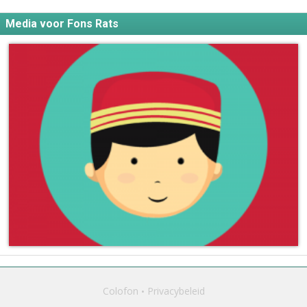
Media voor Fons Rats
Colofon
Privacybeleid