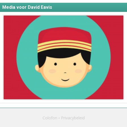
Media voor David Eavis
Colofon
Privacybeleid