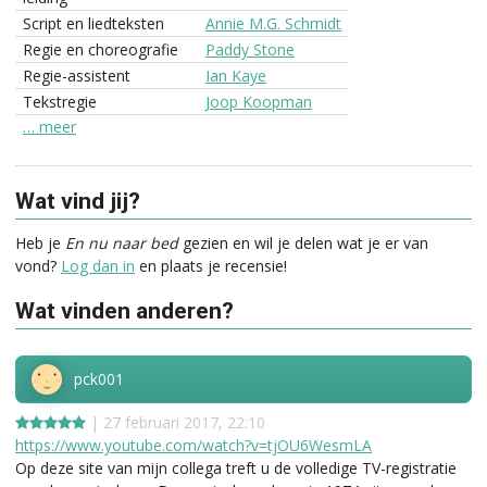
Script en liedteksten
Annie M.G. Schmidt
Regie en choreografie
Paddy Stone
Regie-assistent
Ian Kaye
Tekstregie
Joop Koopman
… meer
Wat vind jij?
Heb je
En nu naar bed
gezien en wil je delen wat je er van
vond?
Log dan in
en plaats je recensie!
Wat vinden anderen?
pck001
| 27 februari 2017, 22:10
https://www.youtube.com/watch?v=tjOU6WesmLA
Op deze site van mijn collega treft u de volledige TV-registratie