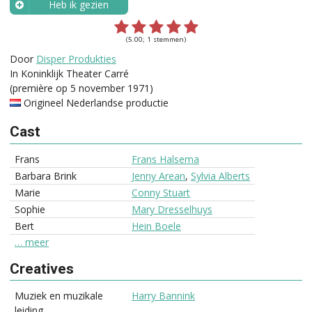
Heb ik gezien
Wanneer?
(5.00; 1 stemmen)
Door
Disper Produkties
In Koninklijk Theater Carré
(première op 5 november 1971)
Origineel Nederlandse productie
Cast
Frans
Frans Halsema
Barbara Brink
Jenny Arean
,
Sylvia Alberts
Marie
Conny Stuart
Sophie
Mary Dresselhuys
Bert
Hein Boele
… meer
Creatives
Muziek en muzikale
Harry Bannink
leiding