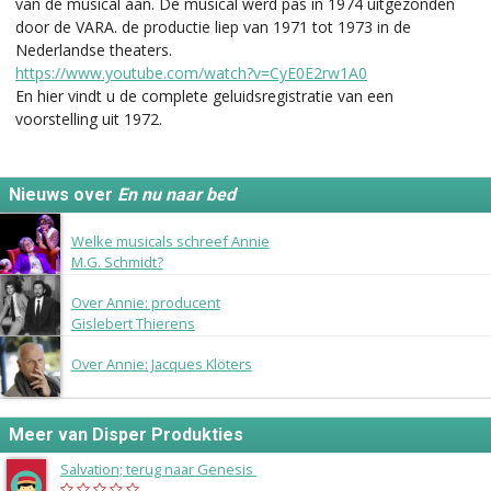
van de musical aan. De musical werd pas in 1974 uitgezonden
door de VARA. de productie liep van 1971 tot 1973 in de
Nederlandse theaters.
https://www.youtube.com/watch?v=CyE0E2rw1A0
En hier vindt u de complete geluidsregistratie van een
voorstelling uit 1972.
Nieuws over
En nu naar bed
29 oktober 2017
Welke musicals schreef Annie
M.G. Schmidt?
25 mei 2015
Over Annie: producent
Gislebert Thierens
19 mei 2015
Over Annie: Jacques Klöters
Meer van Disper Produkties
Salvation; terug naar Genesis
(1971)