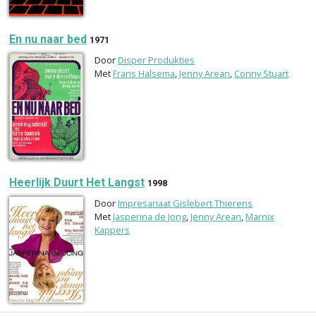
En nu naar bed
1971
Door
Disper Produkties
Met
Frans Halsema
,
Jenny Arean
,
Conny Stuart
Heerlijk Duurt Het Langst
1998
Door
Impresariaat Gislebert Thierens
Met
Jasperina de Jong
,
Jenny Arean
,
Marnix
Kappers