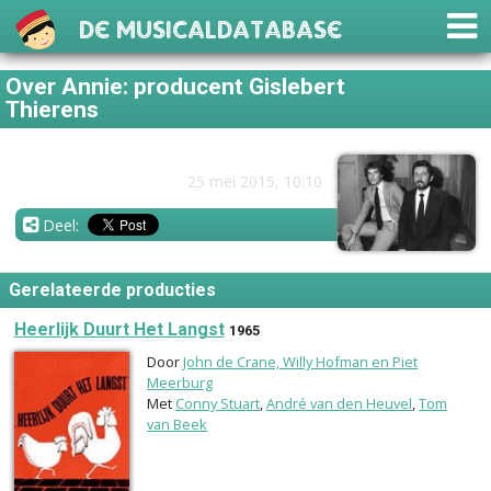
De Musicaldatabase
Over Annie: producent Gislebert
Thierens
25 mei 2015, 10:10
Deel:
Gerelateerde producties
Heerlijk Duurt Het Langst
1965
Door
John de Crane, Willy Hofman en Piet
Meerburg
Met
Conny Stuart
,
André van den Heuvel
,
Tom
van Beek