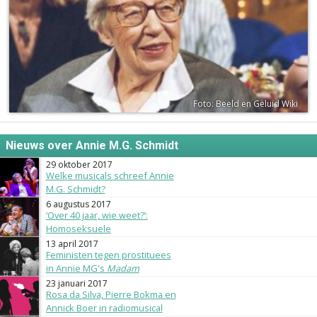
Foto: Beeld en Geluid Wiki
Nieuws over Annie M.G. Schmidt
29 oktober 2017
Welke musicals schreef Annie
M.G. Schmidt?
6 augustus 2017
‘Over 40 jaar, wie weet?’:
Homoseksuele
musicalpersonages
13 april 2017
Feministen tegen prostituees
in Annie MG's
Madam
23 januari 2017
Rosa da Silva, Pierre Bokma en
Annick Boer in radiomusical