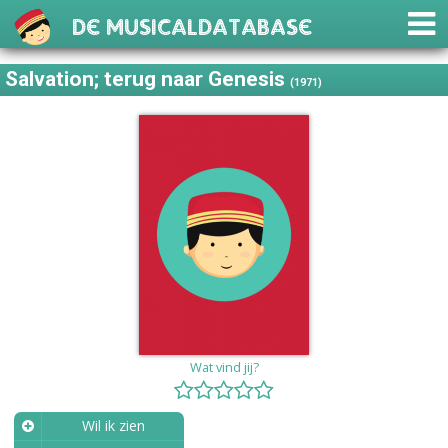
De Musicaldatabase
Salvation; terug naar Genesis
(1971)
Wat vind jij?
Wil ik zien