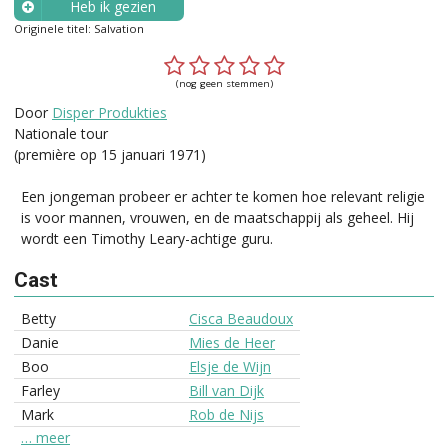
Heb ik gezien
Originele titel: Salvation
Wanneer?
(nog geen stemmen)
Door
Disper Produkties
Nationale tour
(première op 15 januari 1971)
Een jongeman probeer er achter te komen hoe relevant religie
is voor mannen, vrouwen, en de maatschappij als geheel. Hij
wordt een Timothy Leary-achtige guru.
Cast
Betty
Cisca Beaudoux
Danie
Mies de Heer
Boo
Elsje de Wijn
Farley
Bill van Dijk
Mark
Rob de Nijs
… meer