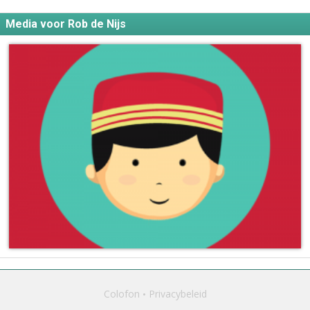
Media voor Rob de Nijs
Colofon
Privacybeleid