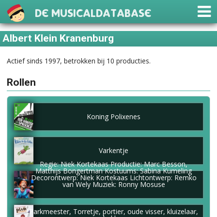
De Musicaldatabase
Albert Klein Kranenburg
Actief sinds 1997, betrokken bij 10 producties.
Rollen
Koning Polixenes
Varkentje
Regie: Niek Kortekaas Productie: Marc Besson,
Matthijs Bongertman Kostuums: Sabina Kumeling
Decorontwerp: Niek Kortekaas Lichtontwerp: Remko
van Wely Muziek: Ronny Mosuse
Parkmeester, Torretje, portier, oude visser, kluizelaar,