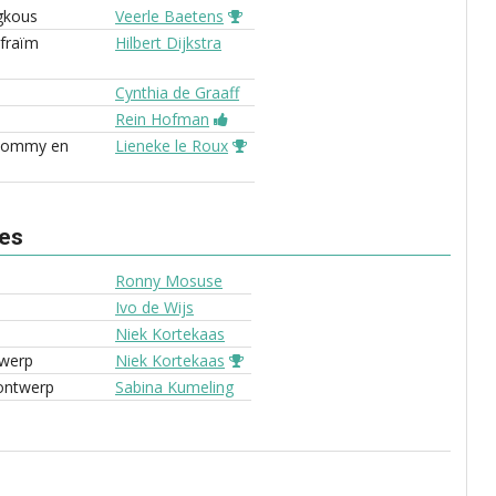
gkous
Veerle Baetens
Efraïm
Hilbert Dijkstra
Cynthia de Graaff
Rein Hofman
Tommy en
Lieneke le Roux
ves
Ronny Mosuse
Ivo de Wijs
Niek Kortekaas
werp
Niek Kortekaas
ontwerp
Sabina Kumeling