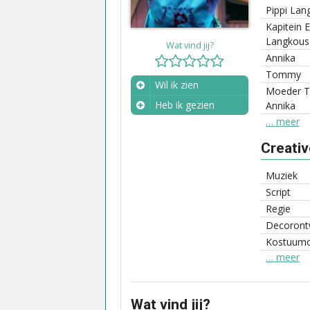
Pippi Lan
Kapitein 
Langkous
Wat vind jij?
Annika
Tommy
Wil ik zien
Moeder 
Heb ik gezien
Annika
… meer
Wanneer?
Creati
Muziek
Script
Regie
Decoront
Kostuum
… meer
Wat vind jij?