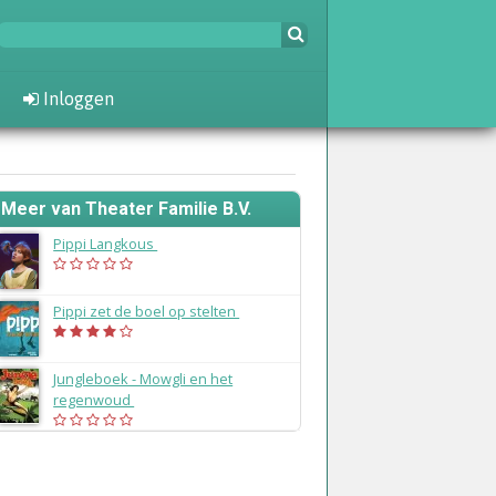
Inloggen
Meer van Theater Familie B.V.
Pippi Langkous
(2014)
Pippi zet de boel op stelten
(2009)
Jungleboek - Mowgli en het
regenwoud
(2006)