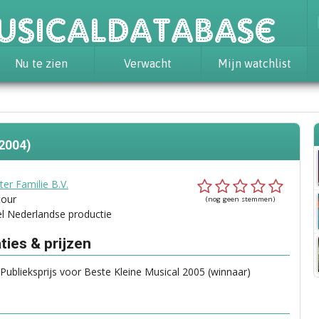
usicaldatabase
Nu te zien
Verwacht
Mijn watchlist
2004)
er Familie B.V.
tour
(nog geen stemmen)
el Nederlandse productie
ies & prijzen
blieksprijs voor Beste Kleine Musical 2005 (winnaar)