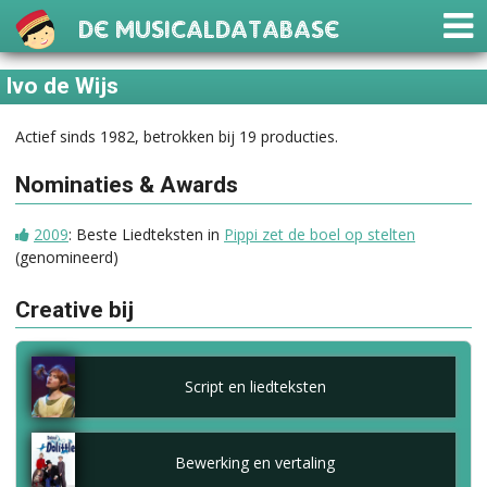
De Musicaldatabase
Ivo de Wijs
Actief sinds 1982, betrokken bij 19 producties.
Nominaties & Awards
2009
: Beste Liedteksten in
Pippi zet de boel op stelten
(genomineerd)
Creative bij
Script en liedteksten
Bewerking en vertaling