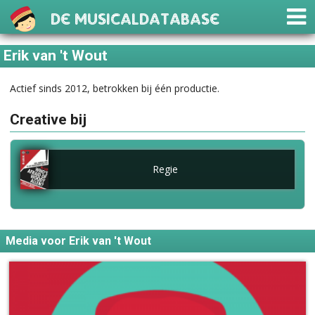
De Musicaldatabase
Erik van 't Wout
Actief sinds 2012, betrokken bij één productie.
Creative bij
Regie
Media voor Erik van 't Wout