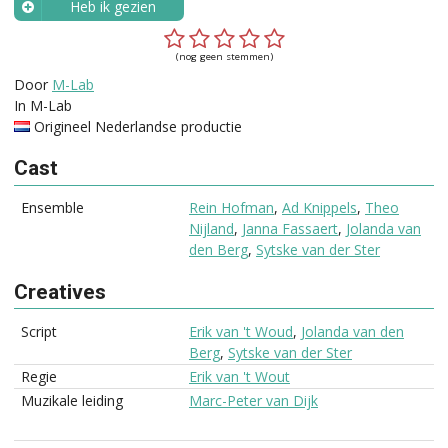
Heb ik gezien
Wanneer?
(nog geen stemmen)
Door
M-Lab
In M-Lab
Origineel Nederlandse productie
Cast
Ensemble
Rein Hofman
,
Ad Knippels
,
Theo
Nijland
,
Janna Fassaert
,
Jolanda van
den Berg
,
Sytske van der Ster
Creatives
Script
Erik van 't Woud
,
Jolanda van den
Berg
,
Sytske van der Ster
Regie
Erik van 't Wout
Muzikale leiding
Marc-Peter van Dijk