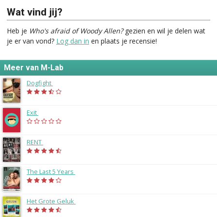
Wat vind jij?
Heb je
Who's afraid of Woody Allen?
gezien en wil je delen wat
je er van vond?
Log dan in
en plaats je recensie!
Meer van M-Lab
Dogfight
(2015)
Exit
(2015)
RENT
(2015)
The Last 5 Years
(2014)
Het Grote Geluk
(2014)