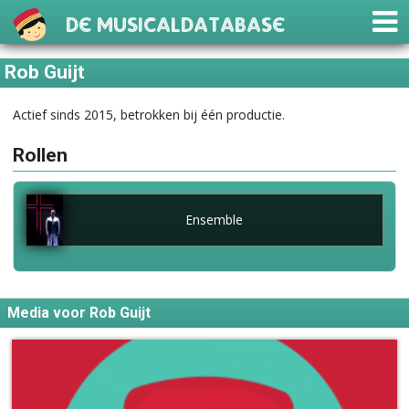
De Musicaldatabase
Rob Guijt
Actief sinds 2015, betrokken bij één productie.
Rollen
Ensemble
Media voor Rob Guijt