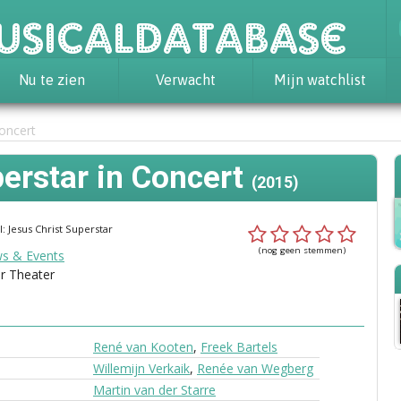
usicaldatabase
Nu te zien
Verwacht
Mijn watchlist
Concert
erstar in Concert
(2015)
l: Jesus Christ Superstar
(nog geen stemmen)
s & Events
r Theater
René van Kooten
,
Freek Bartels
Willemijn Verkaik
,
Renée van Wegberg
Martin van der Starre