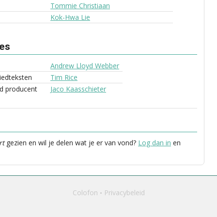
Tommie Christiaan
Kok-Hwa Lie
ves
Andrew Lloyd Webber
liedteksten
Tim Rice
d producent
Jaco Kaasschieter
rt
gezien en wil je delen wat je er van vond?
Log dan in
en
Colofon
Privacybeleid