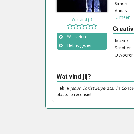
Simon
Annas
… meer
Wat vind jij?
Creati
Wil ik zien
Muziek
Heb ik gezien
Script en 
Wanneer?
Uitvoeren
Wat vind jij?
Heb je
Jesus Christ Superstar in Conce
plaats je recensie!