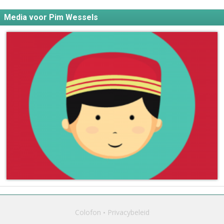
Media voor Pim Wessels
Colofon
Privacybeleid