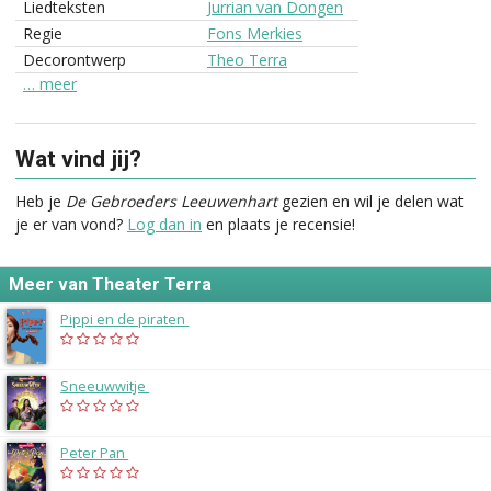
Liedteksten
Jurrian van Dongen
Regie
Fons Merkies
Decorontwerp
Theo Terra
… meer
Wat vind jij?
Heb je
De Gebroeders Leeuwenhart
gezien en wil je delen wat
je er van vond?
Log dan in
en plaats je recensie!
Meer van Theater Terra
Pippi en de piraten
(2026)
Sneeuwwitje
(2022)
Peter Pan
(2020)