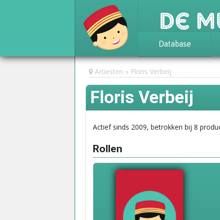
De M
Database
Achtergrond
Artiesten
Floris Verbeij
Awards
Floris Verbeij
Statistieken
Actief sinds 2009, betrokken bij 8 produc
Rollen