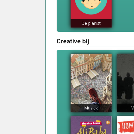
De pianist
Creative bij
Muziek
M