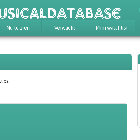
usicaldatabase
Nu te zien
Verwacht
Mijn watchlist
ties.