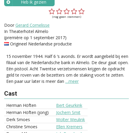
Heb ik gezien
Wanneer?
(nog geen stemmen)
Door
Gerard Cornelisse
In Theaterhotel Almelo
(première op 1 september 2017)
Origineel Nederlandse productie
15 november 1944. Half 6 ’s avonds. Er wordt aangebeld bij een
filiaal van de Nederlandsche bank in Almelo. De deur gaat open.
Eén pistool. Acht Twentse verzetsmensen krijgen de opdracht
geld te roven van de bezetters om de staking voort te zetten.
Een paar uur later is meer dan
…meer
Cast
Herman Höften
Bert Geurkink
Herman Höften (jong)
Jochem Smit
Derk Smoes
Wolter Weulink
Christine Smoes
Ellen Kremers