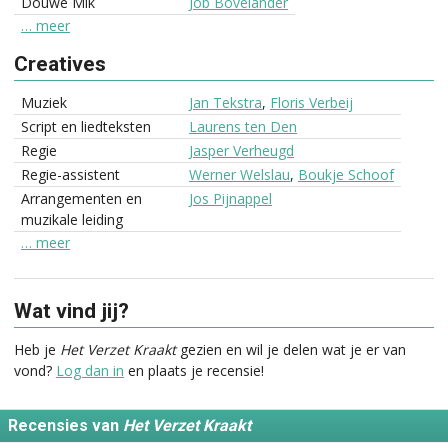
Douwe Mik
Job Bovelander
… meer
Creatives
Muziek
Jan Tekstra
,
Floris Verbeij
Script en liedteksten
Laurens ten Den
Regie
Jasper Verheugd
Regie-assistent
Werner Welslau
,
Boukje Schoof
Arrangementen en
Jos Pijnappel
muzikale leiding
… meer
Wat vind jij?
Heb je
Het Verzet Kraakt
gezien en wil je delen wat je er van
vond?
Log dan in
en plaats je recensie!
Recensies van
Het Verzet Kraakt