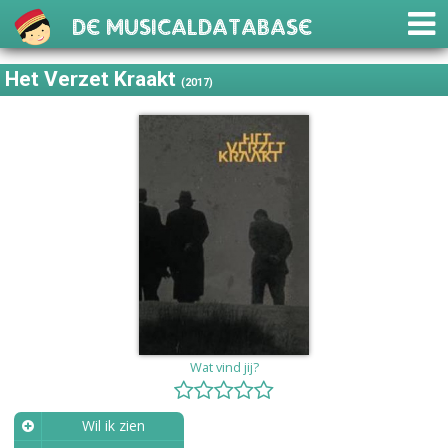
De Musicaldatabase
Het Verzet Kraakt
(2017)
Wat vind jij?
Wil ik zien