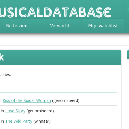
usicaldatabase
Nu te zien
Verwacht
Mijn watchlist
k
ucties.
in
Kiss of the Spider Woman
(genomineerd)
 in
Love Story
(genomineerd)
 in
The Wild Party
(winnaar)