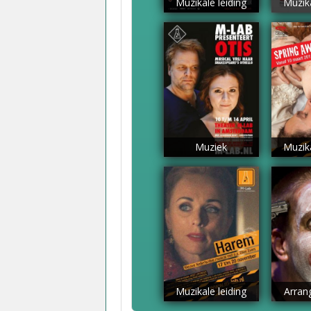
Muzikale leiding
Muzika
Muziek
Muzika
Muzikale leiding
Arran