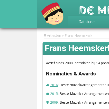
De M
Database
Achtergrond
Artiesten
Frans Heemskerk
Awards
Frans Heemsker
Statistieken
Actief sinds 2008, betrokken bij 14 prod
Nominaties & Awards
2016
: Beste muziek/arrangementen 
2015
: Beste Muziek / Arrangementen
2009
: Beste Muziek / Arrangementen