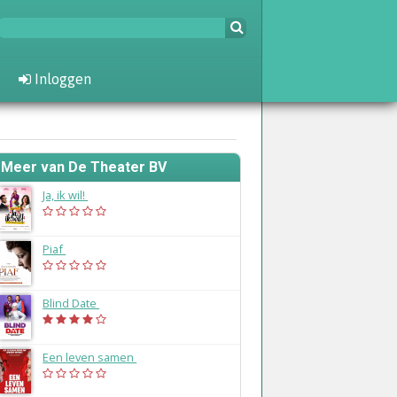
Inloggen
Meer van De Theater BV
Ja, ik wil!
(2025)
Piaf
(2023)
Blind Date
(2022)
Een leven samen
(2020)