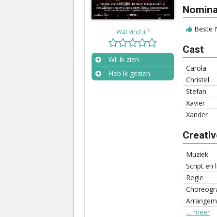
Nominat
Beste N
Wat vind jij?
Cast
Wil ik zien
Carola
Heb ik gezien
Christel
Wanneer?
Stefan
Xavier
Xander
Creati
Muziek
Script en 
Regie
Choreogra
Arrangem
… meer