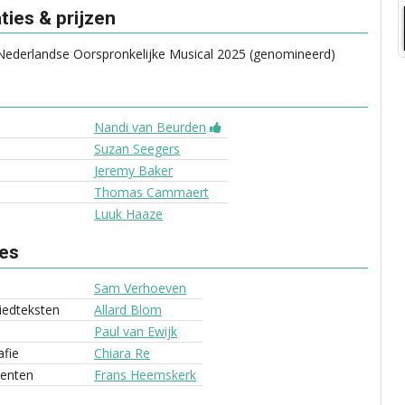
ies & prijzen
ederlandse Oorspronkelijke Musical 2025 (genomineerd)
Nandi van Beurden
Suzan Seegers
Jeremy Baker
Thomas Cammaert
Luuk Haaze
ves
Sam Verhoeven
liedteksten
Allard Blom
Paul van Ewijk
fie
Chiara Re
enten
Frans Heemskerk