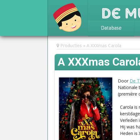
De M
Database
Achtergrond
Producties
A XXXmas Carola
Awards
A XXXmas Caro
Statistieken
Door
De T
Nationale 
(première
Carola is
kerstdage
Verleden 
Hij was ha
Heden is 