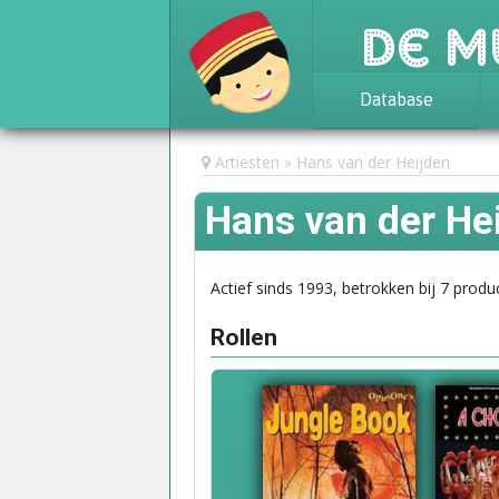
De M
Database
Achtergrond
Artiesten
Hans van der Heijden
Awards
Hans van der He
Statistieken
Actief sinds 1993, betrokken bij 7 produc
Rollen