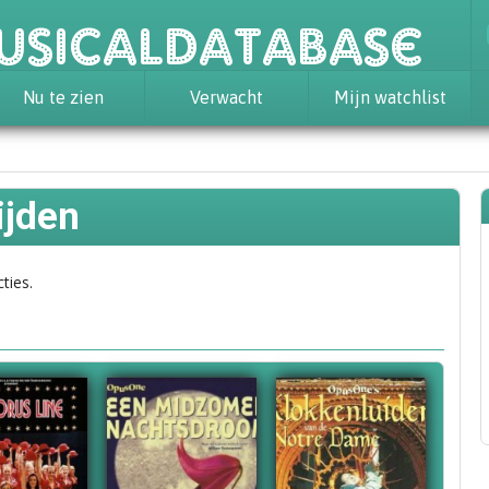
usicaldatabase
Nu te zien
Verwacht
Mijn watchlist
ijden
ties.