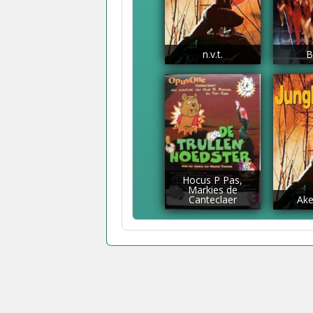
n.v.t.
B
Hocus P Pas,
Markies de
Canteclaer
Ake