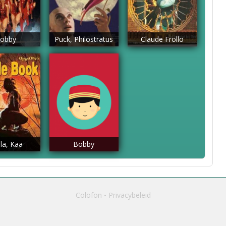
obby
Puck, Philostratus
Claude Frollo
la, Kaa
Bobby
Colofon
Privacybeleid