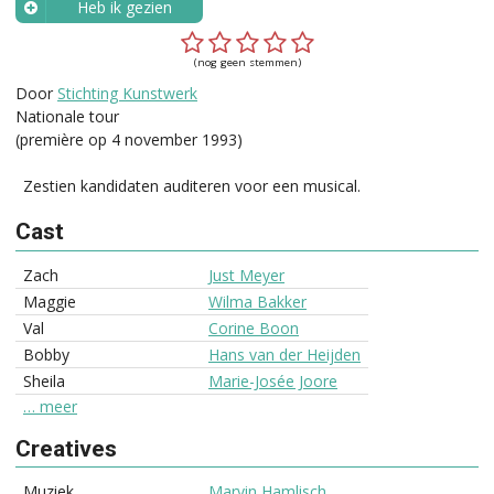
Heb ik gezien
Wanneer?
(nog geen stemmen)
Door
Stichting Kunstwerk
Nationale tour
(première op 4 november 1993)
Zestien kandidaten auditeren voor een musical.
Cast
Zach
Just Meyer
Maggie
Wilma Bakker
Val
Corine Boon
Bobby
Hans van der Heijden
Sheila
Marie-Josée Joore
… meer
Creatives
Muziek
Marvin Hamlisch