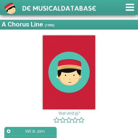
De Musicaldatabase
A Chorus Line
(1993)
Wat vind jij?
Wil ik zien